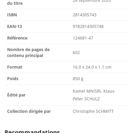
24 septembre 2020
du titre
ISBN
2814305743
EAN-13
9782814305748
Référence
124681-47
Nombre de pages de
602
contenu principal
Format
16.0 x 24.0 x 1.1 cm
Poids
850 g
Kamel MNISRI, Klaus-
Édité par
Peter SCHULZ
Collection dirigée par
Christophe SCHMITT
Recommandations