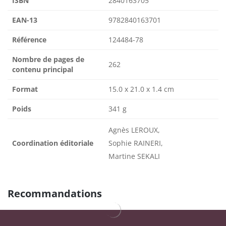
ISBN
2840163705
EAN-13
9782840163701
Référence
124484-78
Nombre de pages de
262
contenu principal
Format
15.0 x 21.0 x 1.4 cm
Poids
341 g
Agnès LEROUX,
Coordination éditoriale
Sophie RAINERI,
Martine SEKALI
Recommandations