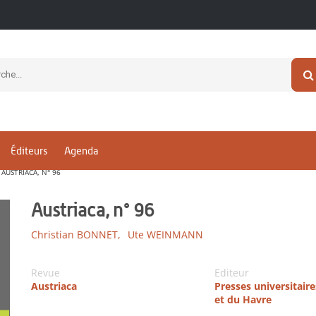
Éditeurs
Agenda
AUSTRIACA, N° 96
Austriaca, n° 96
Christian BONNET,
Ute WEINMANN
Revue
Editeur
Austriaca
Presses universitair
et du Havre