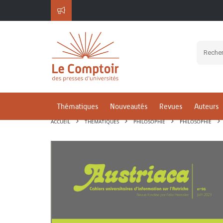
Thématiques
Nouveautés
Revues
Auteurs
ACCUEIL
THÉMATIQUES
PHILOSOPHIE
PHILOSOPHIE