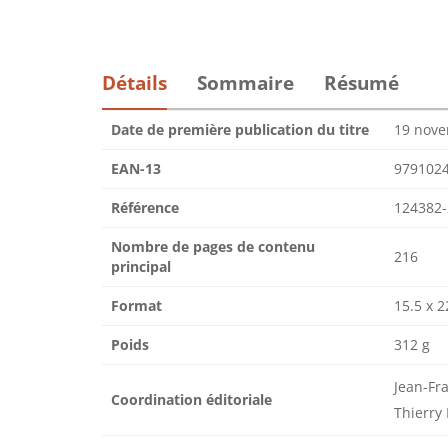
Détails
Sommaire
Résumé
Date de première publication du titre
19 nov
EAN-13
979102
Référence
124382-
Nombre de pages de contenu
216
principal
Format
15.5 x 2
Poids
312 g
Jean-Fr
Coordination éditoriale
Thierry