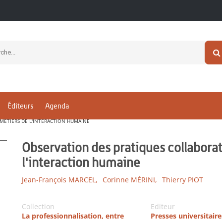
Éditeurs
Agenda
 MÉTIERS DE L'INTERACTION HUMAINE
Observation des pratiques collaborat
l'interaction humaine
Jean-François MARCEL,
Corinne MÉRINI,
Thierry PIOT
Collection
Editeur
La professionnalisation, entre
Presses universitair