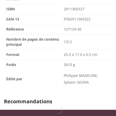
ISBN
2911369327
EAN-13
9782911369322
Référence
127129-45
Nombre de pages de contenu
1312
principal
Format
25.0 x 17.0 x 6.5 cm
Poids
2610 g
Philippe MADELINE,
Édité par
Sylvain SKORA
Recommandations