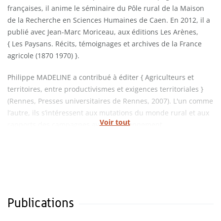
françaises, il anime le séminaire du Pôle rural de la Maison
de la Recherche en Sciences Humaines de Caen. En 2012, il a
publié avec Jean-Marc Moriceau, aux éditions Les Arènes,
{ Les Paysans. Récits, témoignages et archives de la France
agricole (1870 1970) }.
Philippe MADELINE a contribué à éditer { Agriculteurs et
territoires, entre productivismes et exigences territoriales }
(Rennes, Presses universitaires de Rennes, 2007). L'un comme
l’autre, ils s’intéressent aux mutations du monde rural et aux
Voir tout
rapports des campagnes avec l’environnement.
Publications