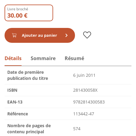
Livre broché
30.00 €
Ajouter au panier
Détails
Sommaire
Résumé
Date de première
6 juin 2011
publication du titre
ISBN
281430058X
EAN-13
9782814300583
Référence
113442-47
Nombre de pages de
574
contenu principal