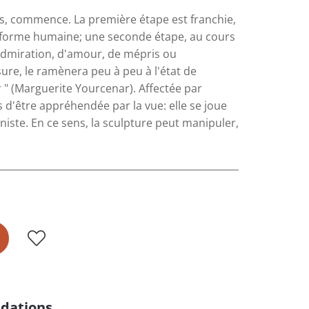
ens, commence. La première étape est franchie,
la forme humaine; une seconde étape, au cours
d'admiration, d'amour, de mépris ou
sure, le ramènera peu à peu à l'état de
r " (Marguerite Yourcenar). Affectée par
s d'être appréhendée par la vue: elle se joue
nniste. En ce sens, la sculpture peut manipuler,
dations