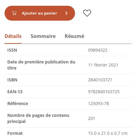
Ajouter au panier
Détails
Sommaire
Résumé
ISSN
09894322
Date de première publication du
11 février 2021
titre
ISBN
2840163721
EAN-13
9782840163725
Référence
125093-78
Nombre de pages de contenu
201
principal
Format
15.0 x 21.0 x 0.7 cm