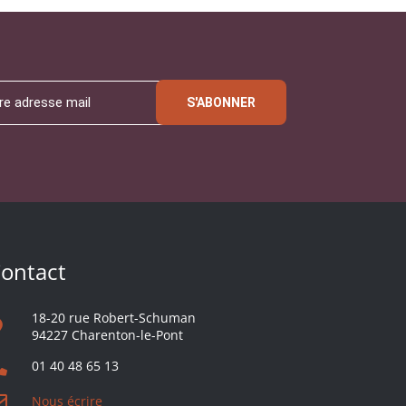
S'ABONNER
ontact
18-20 rue Robert-Schuman
94227 Charenton-le-Pont
01 40 48 65 13
Nous écrire