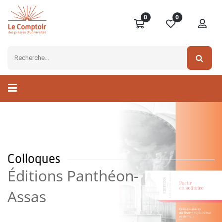
0
0
Colloques
Éditions Panthéon-
Assas