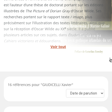
est l’auteur d’une thèse de doctorat portant sur les éditions
illustrées de
The Picture of Dorian Gray
d’Oscar Wilde. Ses
recherches portent sur le rapport texte / image, plus
précisément sur l’illustration des textes littéraires, ainsi que
e
sur la réception d’Oscar Wilde au XX
siècle. Il a publié
plusieurs articles sur ces sujets, dans
Études anglaises
ou les
Cahiers victoriens et édouardiens
.
Voir tout
16
références pour "
GIUDICELLI Xavier
"