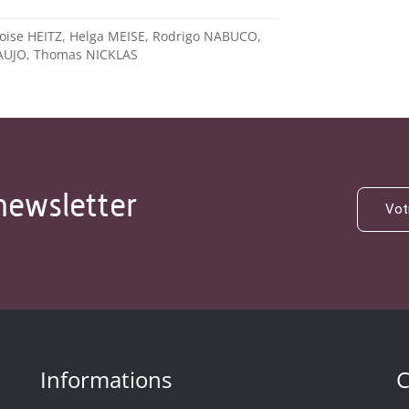
çoise HEITZ, Helga MEISE, Rodrigo NABUCO,
AUJO, Thomas NICKLAS
newsletter
Informations
C