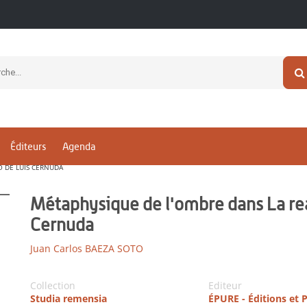
Éditeurs
Agenda
O DE LUIS CERNUDA
Métaphysique de l'ombre dans La rea
Cernuda
Juan Carlos BAEZA SOTO
Collection
Editeur
Studia remensia
ÉPURE - Éditions et 