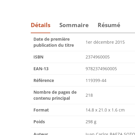
Détails
Sommaire
Résumé
Date de première
1er décembre 2015
publication du titre
ISBN
2374960005
EAN-13
9782374960005
Référence
119399-44
Nombre de pages de
218
contenu principal
Format
14.8 x 21.0 x 1.6 cm
Poids
298 g
Auteur
Juan Carlos BAEZA SOT