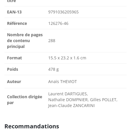
titre
EAN-13
9791036205965
Référence
126276-46
Nombre de pages
de contenu
288
principal
Format
15.5 x 23.2 x 1.6 cm
Poids
478 g
Auteur
Anaïs THEVIOT
Laurent DARTIGUES,
Collection dirigée
Nathalie DOMPNIER, Gilles POLLET,
par
Jean-Claude ZANCARINI
Recommandations