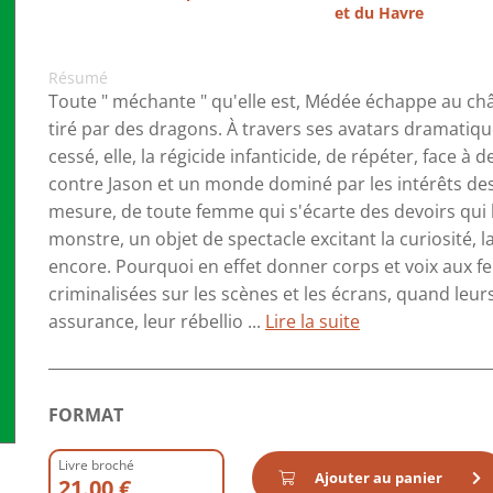
et du Havre
Résumé
Toute " méchante " qu'elle est, Médée échappe au châ
tiré par des dragons. À travers ses avatars dramatique
cessé, elle, la régicide infanticide, de répéter, face à
contre Jason et un monde dominé par les intérêts de
mesure, de toute femme qui s'écarte des devoirs qui lu
monstre, un objet de spectacle excitant la curiosité, l
encore. Pourquoi en effet donner corps et voix aux f
criminalisées sur les scènes et les écrans, quand leur
assurance, leur rébellio ...
Lire la suite
FORMAT
Livre broché
Ajouter au panier
21.00 €