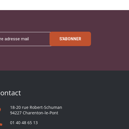
S'ABONNER
ontact
18-20 rue Robert-Schuman
94227 Charenton-le-Pont
01 40 48 65 13