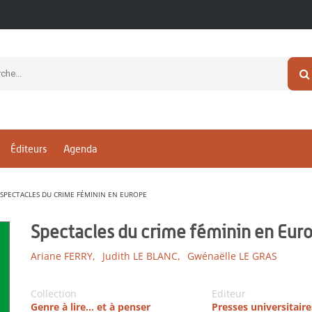
Éditeurs
Agenda
SPECTACLES DU CRIME FÉMININ EN EUROPE
Spectacles du crime féminin en Eur
Ariane FERRY,
Judith LE BLANC,
Gwénaëlle LE GRAS
Collection
Editeur
Genre à lire... et à penser
Presses universitair