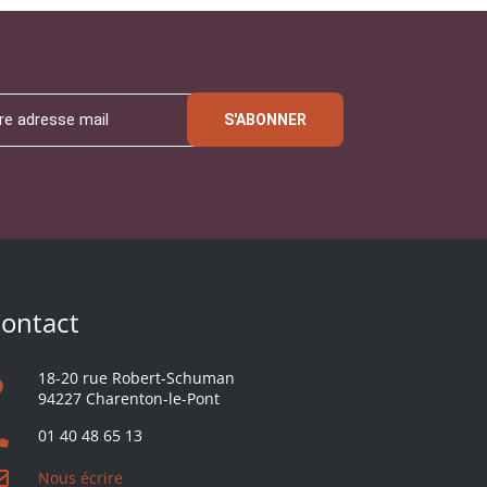
S'ABONNER
ontact
18-20 rue Robert-Schuman
94227 Charenton-le-Pont
01 40 48 65 13
Nous écrire