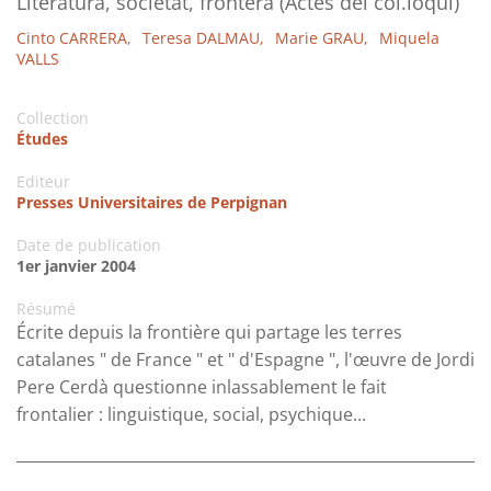
Literatura, societat, frontera (Actes del col.loqui)
Cinto CARRERA,
Teresa DALMAU,
Marie GRAU,
Miquela
VALLS
Collection
Études
Editeur
Presses Universitaires de Perpignan
Date de publication
1er janvier 2004
Résumé
Écrite depuis la frontière qui partage les terres
catalanes " de France " et " d'Espagne ", l'œuvre de Jordi
Pere Cerdà questionne inlassablement le fait
frontalier : linguistique, social, psychique...