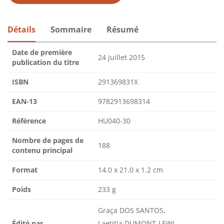
Détails
Sommaire
Résumé
Date de première
24 juillet 2015
publication du titre
ISBN
291369831X
EAN-13
9782913698314
Référence
HU040-30
Nombre de pages de
188
contenu principal
Format
14.0 x 21.0 x 1.2 cm
Poids
233 g
Graça DOS SANTOS,
Édité par
Laetitia DUMONT-LEWI,