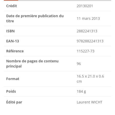
Crédit
20130201
Date de première publication du
11 mars 2013
titre
ISBN
2882241313
EAN-13
9782882241313
Référence
115227-73
Nombre de pages de contenu
96
principal
16.5 x 21.0 x 0.6
Format
cm
Poids
184 g
Édité par
Laurent WICHT