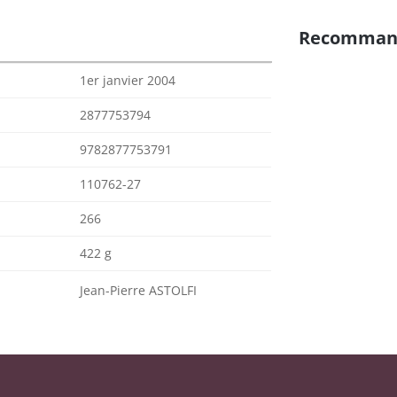
Recomman
1er janvier 2004
2877753794
9782877753791
110762-27
266
422 g
Jean-Pierre ASTOLFI