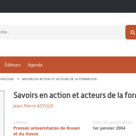
Éditeurs
Agenda
CHOLOGIE
SAVOIRS EN ACTION ET ACTEURS DE LA FORMATION
Savoirs en action et acteurs de la fo
Jean-Pierre ASTOLFI
Editeur
Date de publication
Presses universitaires de Rouen
1er janvier 2004
et du Havre