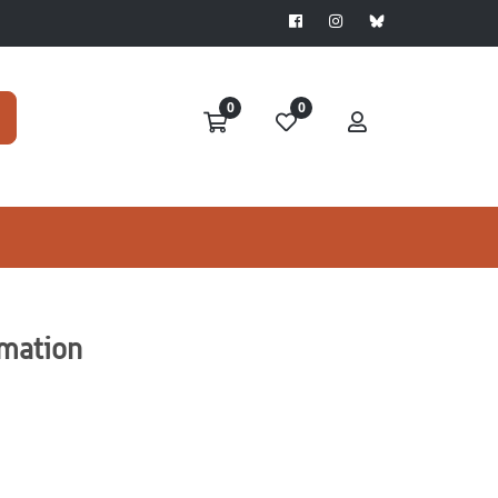
0
0
rmation