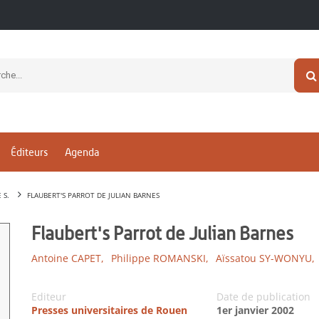
Éditeurs
Agenda
 S.
FLAUBERT'S PARROT DE JULIAN BARNES
Flaubert's Parrot de Julian Barnes
Antoine CAPET,
Philippe ROMANSKI,
Aïssatou SY-WONYU,
Editeur
Date de publication
Presses universitaires de Rouen
1er janvier 2002