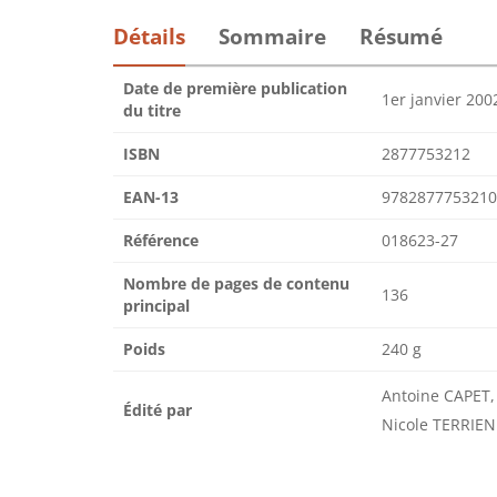
Détails
Sommaire
Résumé
Date de première publication
1er janvier 200
du titre
ISBN
2877753212
EAN-13
9782877753210
Référence
018623-27
Nombre de pages de contenu
136
principal
Poids
240 g
Antoine CAPET,
Édité par
Nicole TERRIEN