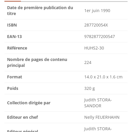
Date de première publication du
1er juin 1990
titre
ISBN
287720054X
EAN-13
9782877200547
Référence
HUHS2-30
Nombre de pages de contenu
224
principal
Format
14.0 x 21.0 x 1.6 cm
Poids
320 g
Judith STORA-
Collection dirigée par
SANDOR
Editeur en chef
Nelly FEUERHAHN
Judith STORA-
Editeur général