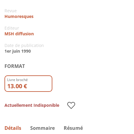
Revue
Humoresques
Editeur
MSH diffusion
Date de publication
1er juin 1990
FORMAT
Livre broché
13.00 €
Actuellement Indisponible
Détails
Sommaire
Résumé