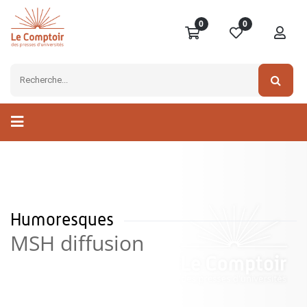
0
0
Humoresques
MSH diffusion