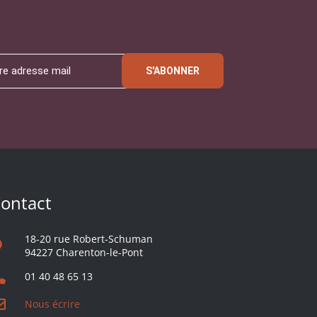
S'ABONNER
ontact
18-20 rue Robert-Schuman
94227 Charenton-le-Pont
01 40 48 65 13
Nous écrire