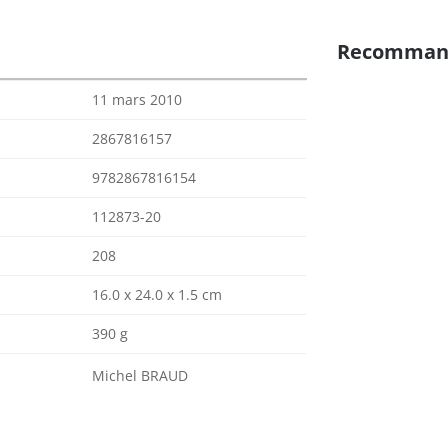
Recomman
11 mars 2010
2867816157
9782867816154
112873-20
208
16.0 x 24.0 x 1.5 cm
390 g
Michel BRAUD