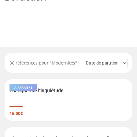
36
références pour "
Modernités
"
À PARAÎTRE
Poétiques de l'inquiétude
16.00€