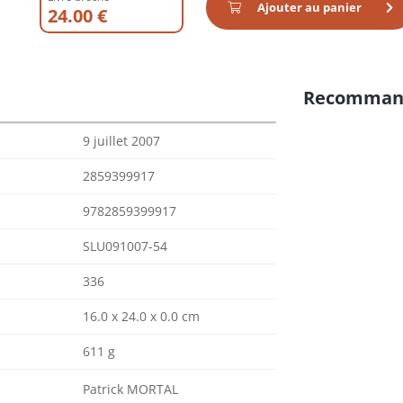
Ajouter au panier
24.00 €
Recomman
9 juillet 2007
2859399917
9782859399917
SLU091007-54
336
16.0 x 24.0 x 0.0 cm
611 g
Patrick MORTAL