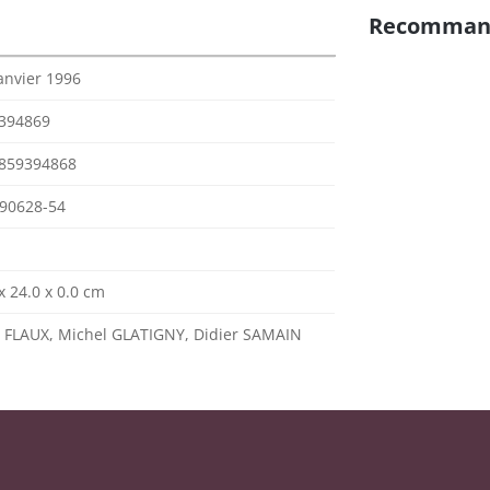
Recomman
anvier 1996
394869
859394868
90628-54
x 24.0 x 0.0 cm
y FLAUX, Michel GLATIGNY, Didier SAMAIN