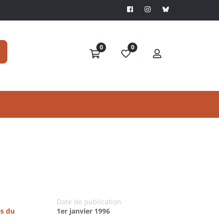
0
0
Date de publication
es du
1er janvier 1996