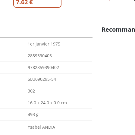
7.62 €
Recomman
1er janvier 1975
2859390405
9782859390402
SLU090295-54
302
16.0 x 24.0 x 0.0 cm
493 g
Ysabel ANDIA