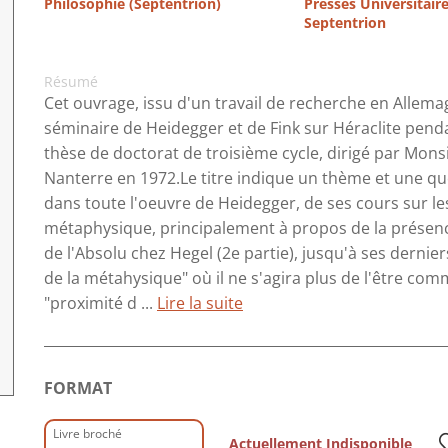
Philosophie (Septentrion)
Presses Universitair
Septentrion
Résumé
Cet ouvrage, issu d'un travail de recherche en Allema
séminaire de Heidegger et de Fink sur Héraclite pend
thèse de doctorat de troisième cycle, dirigé par Mons
Nanterre en 1972.Le titre indique un thème et une qu
dans toute l'oeuvre de Heidegger, de ses cours sur les
métaphysique, principalement à propos de la présenc
de l'Absolu chez Hegel (2e partie), jusqu'à ses dernie
de la métahysique" où il ne s'agira plus de l'être co
"proximité d ...
Lire la suite
FORMAT
Livre broché
Actuellement Indisponible