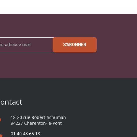
S'ABONNER
ontact
18-20 rue Robert-Schuman
94227 Charenton-le-Pont
01 40 48 65 13