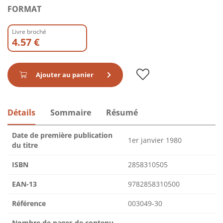
FORMAT
Livre broché
4.57 €
Ajouter au panier
Détails
Sommaire
Résumé
Date de première publication
1er janvier 1980
du titre
ISBN
2858310505
EAN-13
9782858310500
Référence
003049-30
Nombre de pages de contenu