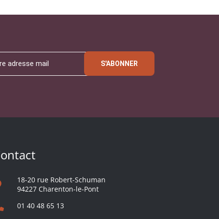
S'ABONNER
ontact
18-20 rue Robert-Schuman
94227 Charenton-le-Pont
01 40 48 65 13