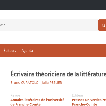
Éditeurs
Agenda
Écrivains théoriciens de la littérat
Bruno CURATOLO,
Julia PESLIER
Revue
Editeur
Annales littéraires de l'université
Presses universitaire
de Franche-Comté
Franche-Comté