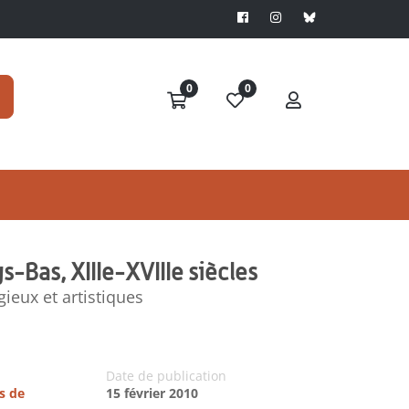
0
0
-Bas, XIIIe-XVIIIe siècles
gieux et artistiques
Date de publication
s de
15 février 2010