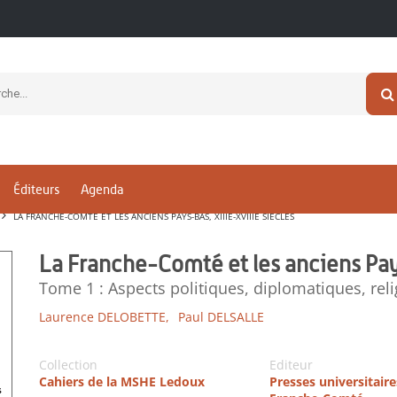
Éditeurs
Agenda
LA FRANCHE-COMTÉ ET LES ANCIENS PAYS-BAS, XIIIE-XVIIIE SIÈCLES
La Franche-Comté et les anciens Pays
Tome 1 : Aspects politiques, diplomatiques, reli
Laurence DELOBETTE,
Paul DELSALLE
Collection
Editeur
Cahiers de la MSHE Ledoux
Presses universitaire