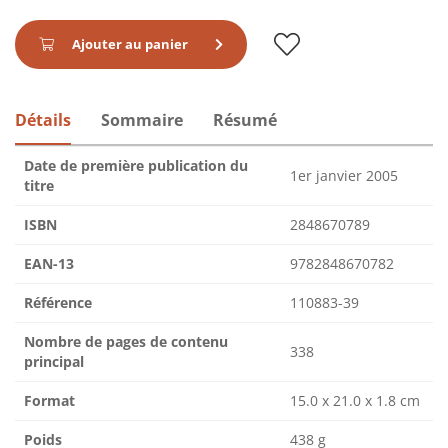
Ajouter au panier
Détails
Sommaire
Résumé
Date de première publication du
1er janvier 2005
titre
ISBN
2848670789
EAN-13
9782848670782
Référence
110883-39
Nombre de pages de contenu
338
principal
Format
15.0 x 21.0 x 1.8 cm
Poids
438 g