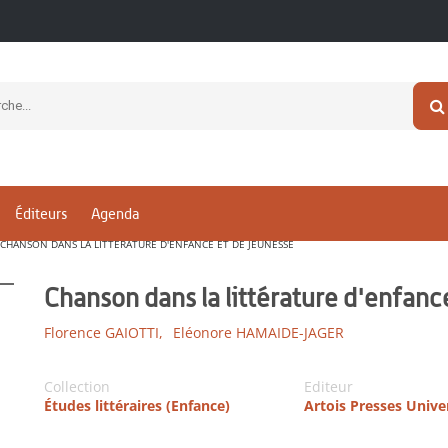
Éditeurs
Agenda
CHANSON DANS LA LITTÉRATURE D'ENFANCE ET DE JEUNESSE
Chanson dans la littérature d'enfanc
Florence GAIOTTI,
Eléonore HAMAIDE-JAGER
Collection
Editeur
Études littéraires (Enfance)
Artois Presses Unive