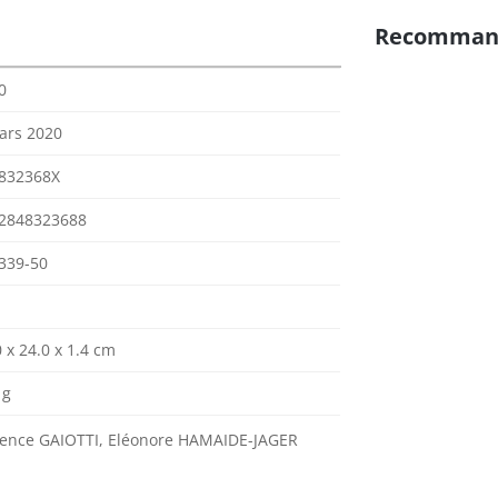
Recomman
0
ars 2020
832368X
2848323688
339-50
 x 24.0 x 1.4 cm
 g
rence GAIOTTI, Eléonore HAMAIDE-JAGER