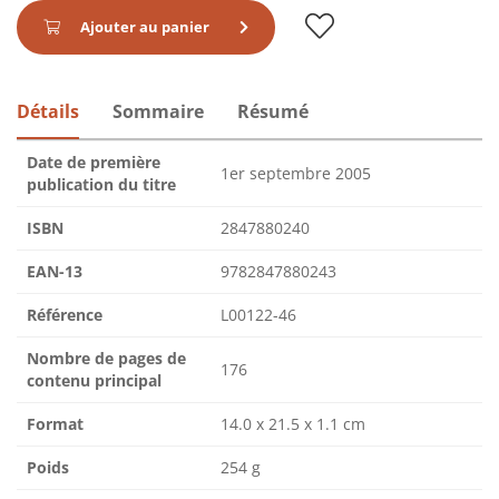
Ajouter au panier
Détails
Sommaire
Résumé
Date de première
1er septembre 2005
publication du titre
ISBN
2847880240
EAN-13
9782847880243
Référence
L00122-46
Nombre de pages de
176
contenu principal
Format
14.0 x 21.5 x 1.1 cm
Poids
254 g