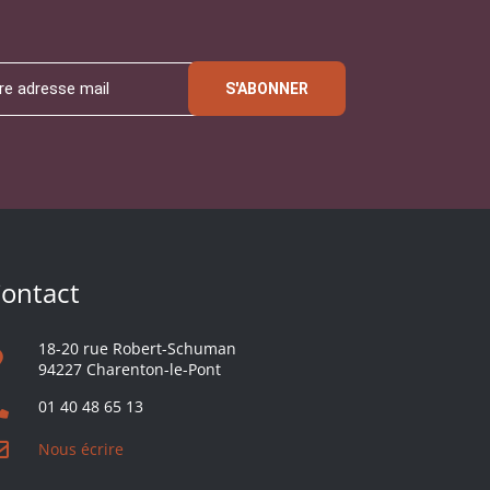
S'ABONNER
ontact
18-20 rue Robert-Schuman
94227 Charenton-le-Pont
01 40 48 65 13
Nous écrire