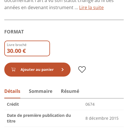
documentant l'art a vu son statut changé au fil des
années en devenant instrument ...
Lire la suite
FORMAT
Livre broché
30.00 €
Ajouter au panier
Détails
Sommaire
Résumé
Crédit
0674
Date de première publication du
8 décembre 2015
titre