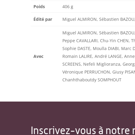
Poids
406 g
Édité par
Miguel ALMIRON, Sébastien BAZOU
Miguel ALMIRON, Sébastien BAZOU,
Peppe CAVALLARI, Chu-Yin CHEN, T
Sophie DASTE, Moulla DIABI, Marc
Avec
Romain LALIRE, André LANGE, Ann
SCREENS, Nefeli Miglioranza, Geor
Véronique PERRUCHON, Giusy PISAN
Chanhthaboutdy SOMPHOUT
Inscrivez-vous à notre 