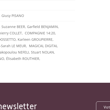
, Giusy PISANO
 Suzanne BEER, Garfield BENJAMIN,
hierry COLLET, COMPAGNIE 14:20,
 DOSSETTO, Karleen GROUPIERRE,
e-Sarah LE MEUR, MAGICAL DIGITAL
gakopoulou NEFELI, Stuart NOLAN,
O, Élisabeth ROUTHIER,
newsletter