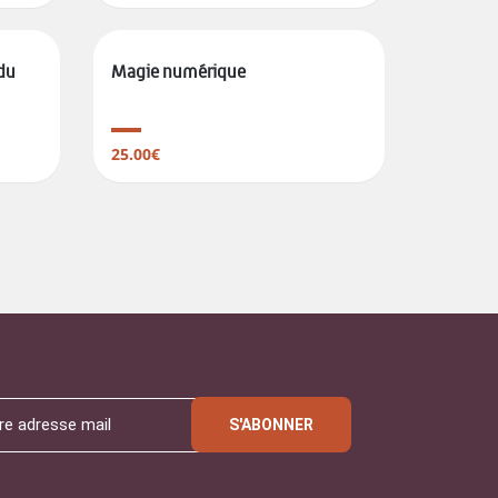
du
Magie numérique
25.00€
S'ABONNER