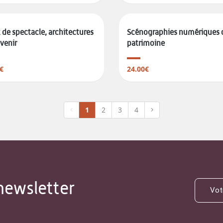
 de spectacle, architectures
Scénographies numériques 
venir
patrimoine
€
24.00€
1
2
3
4
newsletter