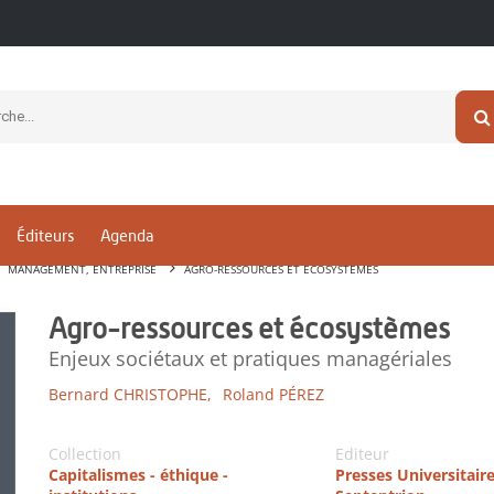
Éditeurs
Agenda
MANAGEMENT, ENTREPRISE
AGRO-RESSOURCES ET ÉCOSYSTÈMES
Agro-ressources et écosystèmes
Enjeux sociétaux et pratiques managériales
Bernard CHRISTOPHE,
Roland PÉREZ
Collection
Editeur
Capitalismes - éthique -
Presses Universitair