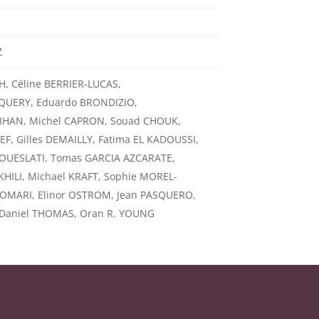
Z
, Céline BERRIER-LUCAS,
QUERY, Eduardo BRONDIZIO,
PIHAN, Michel CAPRON, Souad CHOUK,
F, Gilles DEMAILLY, Fatima EL KADOUSSI,
OUESLATI, Tomas GARCIA AZCARATE,
KHILI, Michael KRAFT, Sophie MOREL-
 OMARI, Elinor OSTROM, Jean PASQUERO,
 Daniel THOMAS, Oran R. YOUNG