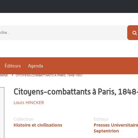
Éditeurs
Agenda
RAINE
CITOYENS-COMBATTANTS À PARIS, 1848-1851
Citoyens-combattants à Paris, 184
Louis HINCKER
Collection
Editeur
Histoire et civilisations
Presses Universitair
Septentrion