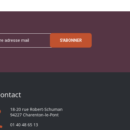
S'ABONNER
ontact
18-20 rue Robert-Schuman
94227 Charenton-le-Pont
01 40 48 65 13