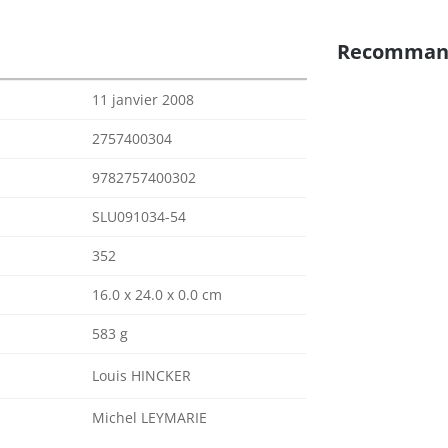
Recomman
11 janvier 2008
2757400304
9782757400302
SLU091034-54
352
16.0 x 24.0 x 0.0 cm
583 g
Louis HINCKER
Michel LEYMARIE