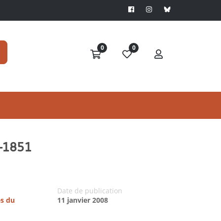
0
0
8-1851
Date de publication
es du
11 janvier 2008