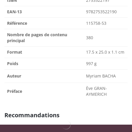
ISBN
2753522197
EAN-13
9782753522190
Référence
115758-53
Nombre de pages de contenu
380
principal
Format
17.5 x 25.0 x 1.1 cm
Poids
997 g
Auteur
Myriam BACHA
Ève GRAN-
Préface
AYMERICH
Recommandations