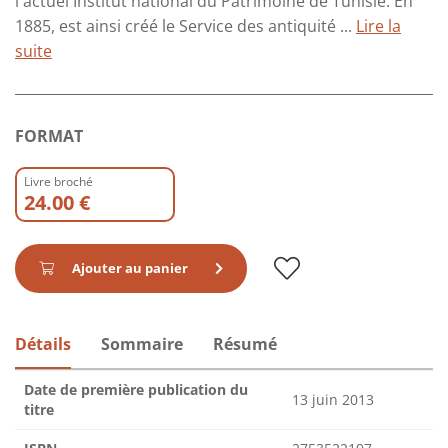
l'actuel Institut national du Patrimoine de Tunisie. En
1885, est ainsi créé le Service des antiquité ...
Lire la
suite
FORMAT
Livre broché
24.00 €
Ajouter au panier
Détails
Sommaire
Résumé
Date de première publication du
13 juin 2013
titre