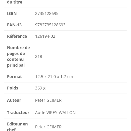
du titre
ISBN
2735128695
EAN-13
9782735128693
Référence
126194-02
Nombre de
pages de
218
contenu
principal
Format
12.5 x 21.0 x 1.7 cm
Poids
369 g
Auteur
Peter GEIMER
Traducteur
Aude VIREY-WALLON
Editeur en
Peter GEIMER
chef