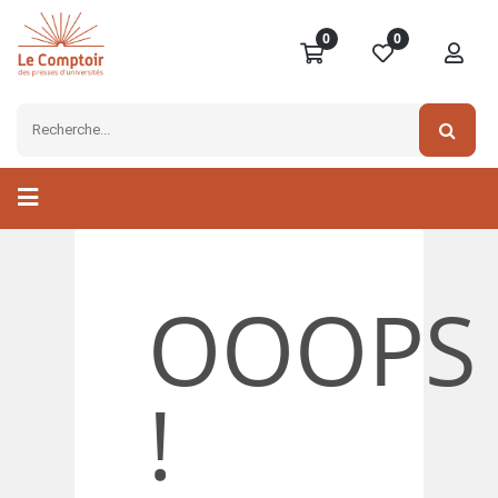
0
0
OOOPS
!