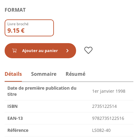
FORMAT
Livre broché
9.15 €
Ajouter au panier
Détails
Sommaire
Résumé
Date de première publication du
1er janvier 1998
titre
ISBN
2735122514
EAN-13
9782735122516
Référence
LS082-40