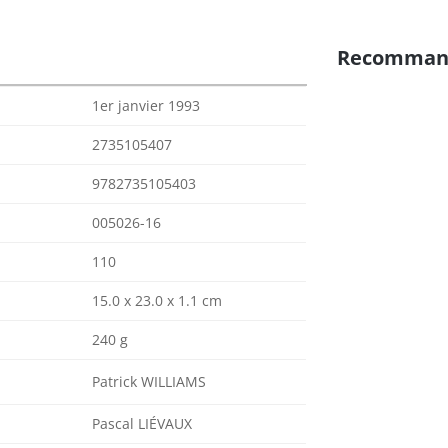
Recomman
1er janvier 1993
2735105407
9782735105403
005026-16
110
15.0 x 23.0 x 1.1 cm
240 g
Patrick WILLIAMS
Pascal LIÉVAUX