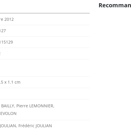
Recomman
re 2012
127
115129
2
.5 x 1.1 cm
BAILLY, Pierre LEMONNIER,
REVOLON
 JOULIAN, Frédéric JOULIAN