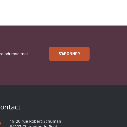
S'ABONNER
ontact
18-20 rue Robert-Schuman
94227 Charenton-le-Pont