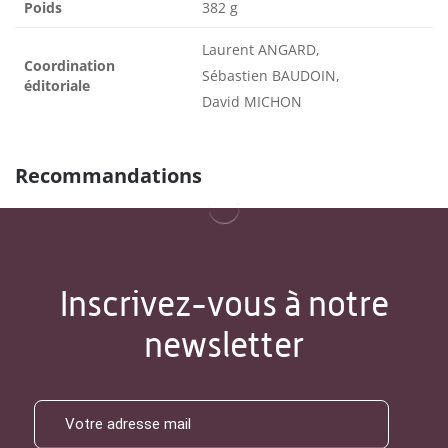
Poids
382 g
Laurent ANGARD,
Coordination
Sébastien BAUDOIN,
éditoriale
David MICHON
Recommandations
Inscrivez-vous à notre
newsletter