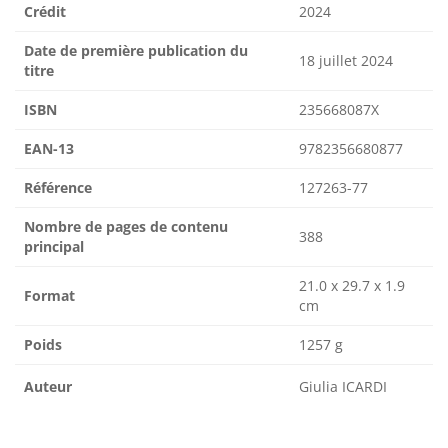
Crédit
2024
Date de première publication du
18 juillet 2024
titre
ISBN
235668087X
EAN-13
9782356680877
Référence
127263-77
Nombre de pages de contenu
388
principal
21.0 x 29.7 x 1.9
Format
cm
Poids
1257 g
Auteur
Giulia ICARDI