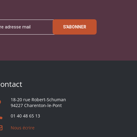
S'ABONNER
ontact
18-20 rue Robert-Schuman
94227 Charenton-le-Pont
01 40 48 65 13
Nous écrire