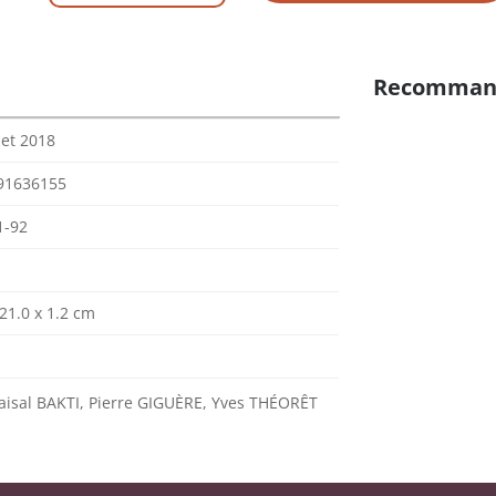
Recomman
let 2018
91636155
1-92
 21.0 x 1.2 cm
aisal BAKTI, Pierre GIGUÈRE, Yves THÉORÊT