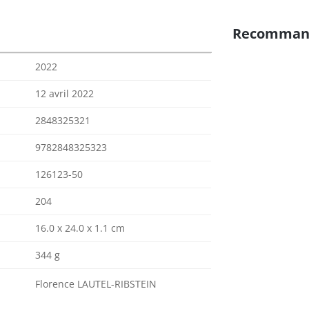
Recomman
2022
12 avril 2022
2848325321
9782848325323
126123-50
204
16.0 x 24.0 x 1.1 cm
344 g
Florence LAUTEL-RIBSTEIN