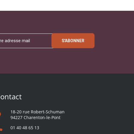
S'ABONNER
ontact
18-20 rue Robert-Schuman
94227 Charenton-le-Pont
01 40 48 65 13